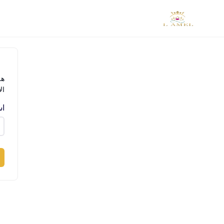
Ski
t
conten
هل
ال
اس