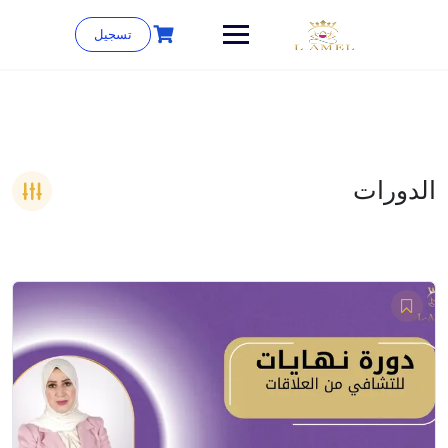
Ski
t
تسجيل
conten
الدورات