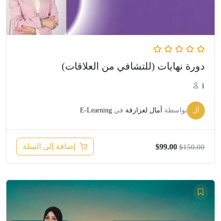
دورة نهايات (للتشافي من العلاقات)
1
أل
بواسطة
أمال لعزازقة
في
E-Learning
السعر
السعر
إضافة إلى السلة
$
99.00
$
150.00
الأصلي
الحالي
هو:
هو:
$99.00.
$150.00.