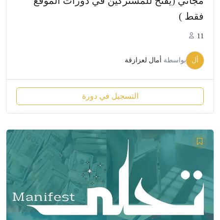
مجاني (يفتح للمشتركين في دورات الموقع
فقط )
11
أل
بواسطة
أمال لعزازقة
التسجيل في دورة