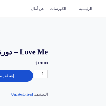
الرئيسية
الكورسات
عن أمال
Love Me – دورة حب الذات
$
120.00
كمية
إضافة إلى
Love
Me
-
التصنيف:
Uncategorized
دورة
حب