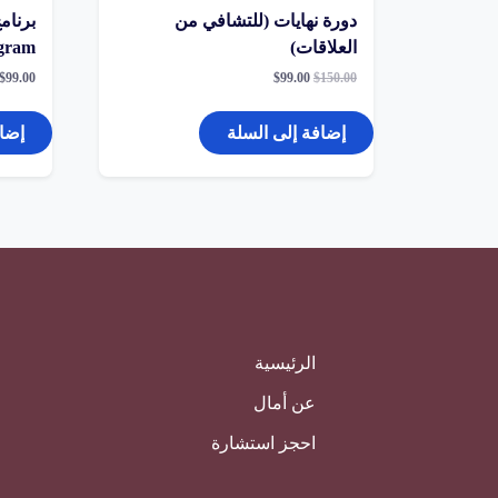
دورة نهايات (للتشافي من
العلاقات)
gram
السعر
السعر
$
99.00
$
99.00
$
150.00
الأصلي
الحالي
هو:
هو:
$99.00.
$150.00.
إضافة إلى السلة
إضاف
الرئيسية
عن أمال
احجز استشارة